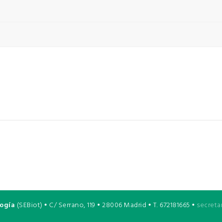
logía
(SEBiot) • C/ Serrano, 119 • 28006 Madrid • T. 672181665 •
secreta