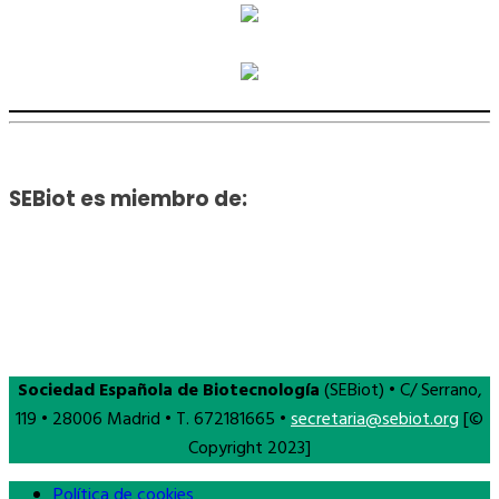
SEBiot es miembro de:
Sociedad Española de Biotecnología
(SEBiot) • C/ Serrano,
119 • 28006 Madrid • T. 672181665 •
secretaria@sebiot.org
[©
Copyright 2023]
Política de cookies