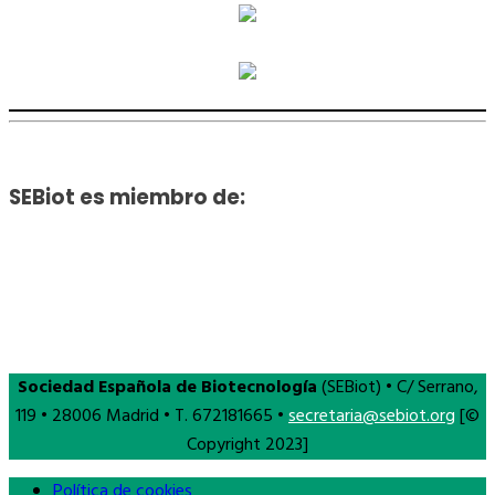
SEBiot es miembro de:
Sociedad Española de Biotecnología
(SEBiot) • C/ Serrano,
119 • 28006 Madrid • T. 672181665 •
secretaria@sebiot.org
[©
Copyright 2023]
Política de cookies