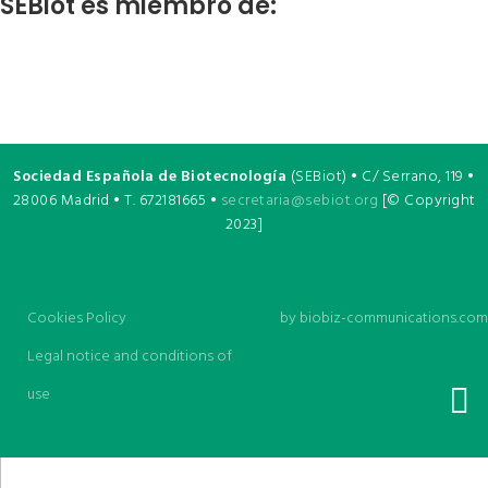
SEBiot es miembro de:
Sociedad Española de Biotecnología
(SEBiot) • C/ Serrano, 119 •
28006 Madrid • T. 672181665 •
secretaria@sebiot.org
[© Copyright
2023]
Cookies Policy
by
biobiz-communications.com
Legal notice and conditions of
use