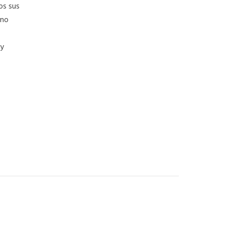
os sus
rno
 y