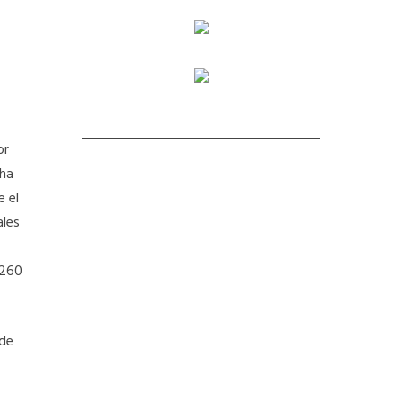
or
 ha
e el
ales
 260
sde