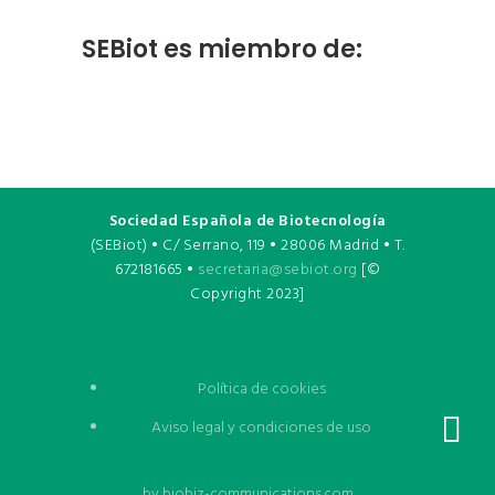
SEBiot es miembro de:
Sociedad Española de Biotecnología
(SEBiot) • C/ Serrano, 119 • 28006 Madrid • T.
672181665 •
secretaria@sebiot.org
[©
Copyright 2023]
Política de cookies
Aviso legal y condiciones de uso
by
biobiz-communications.com