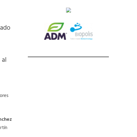
tado
 al
tores
nchez
rtín