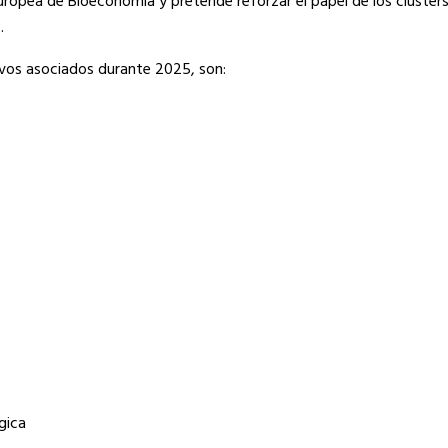
a Europea de Bioeconomía y pretende reforzar el papel de los cluste
.
evos asociados durante 2025, son:
gica