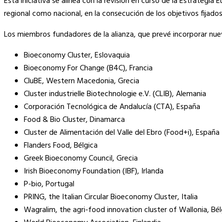
Esta iniciativa se alinea con la revisión en curso de la Estrategi
regional como nacional, en la consecución de los objetivos fijados
Los miembros fundadores de la alianza, que prevé incorporar nu
Bioeconomy Cluster, Eslovaquia
Bioeconomy For Change (B4C), Francia
CluBE, Western Macedonia, Grecia
Cluster industrielle Biotechnologie e.V. (CLIB), Alemania
Corporación Tecnológica de Andalucía (CTA), España
Food & Bio Cluster, Dinamarca
Cluster de Alimentación del Valle del Ebro (Food+i), España
Flanders Food, Bélgica
Greek Bioeconomy Council, Grecia
Irish Bioeconomy Foundation (IBF), Irlanda
P-bio, Portugal
PRING, the Italian Circular Bioeconomy Cluster, Italia
Wagralim, the agri-food innovation cluster of Wallonia, Bél