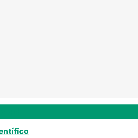
idad
entífico