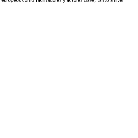
rs europeos como facilitadores y actores clave, tanto a nivel